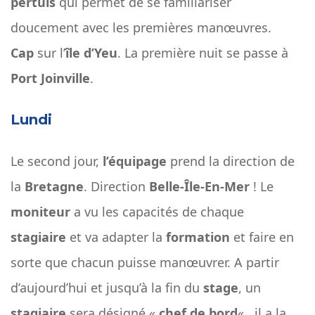
pertuis
qui permet de se familiariser
doucement avec les premières manœuvres.
Cap
sur l’
île d’Yeu
. La première nuit se passe à
Port Joinville
.
Lundi
Le second jour,
l’équipage
prend la direction de
la
Bretagne
. Direction
Belle-Île-En-Mer
! Le
moniteur
a vu les capacités de chaque
stagiaire
et va adapter la
formation
et faire en
sorte que chacun puisse manœuvrer. A partir
d’aujourd’hui et jusqu’à la fin du
stage
, un
stagiaire
sera désigné «
chef de bord
« , il a la