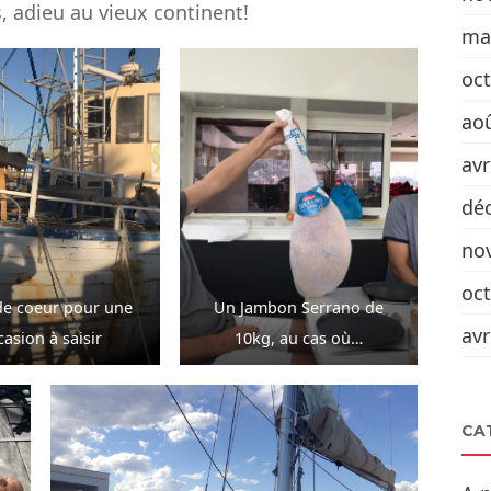
s, adieu au vieux continent!
ma
oc
ao
avr
dé
no
oc
e coeur pour une
Un Jambon Serrano de
avr
casion à saisir
10kg, au cas où…
CA