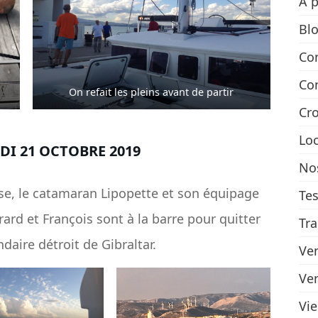
A 
Bl
Co
Con
On refait les pleins avant de partir
Cro
Lo
DI 21 OCTOBRE 2019
Nos
sse, le catamaran Lipopette et son équipage
Tes
rard et François sont à la barre pour quitter
Tra
ndaire détroit de Gibraltar.
Ve
Ve
Vi