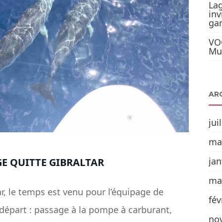
Lag
inv
ga
VO
Mul
AR
jui
ma
jan
GE QUITTE GIBRALTAR
ma
r, le temps est venu pour l’équipage de
fév
départ : passage à la pompe à carburant,
no