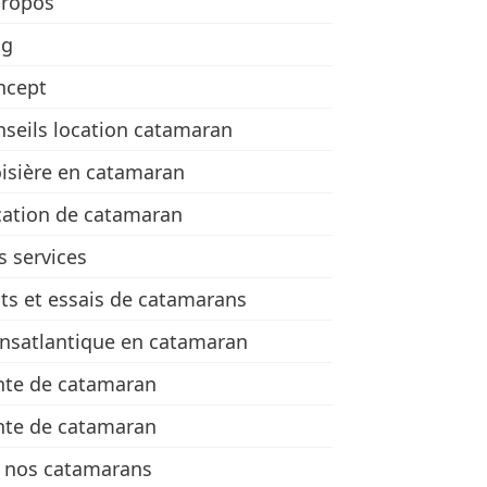
propos
og
ncept
seils location catamaran
isière en catamaran
cation de catamaran
 services
ts et essais de catamarans
nsatlantique en catamaran
nte de catamaran
nte de catamaran
e nos catamarans