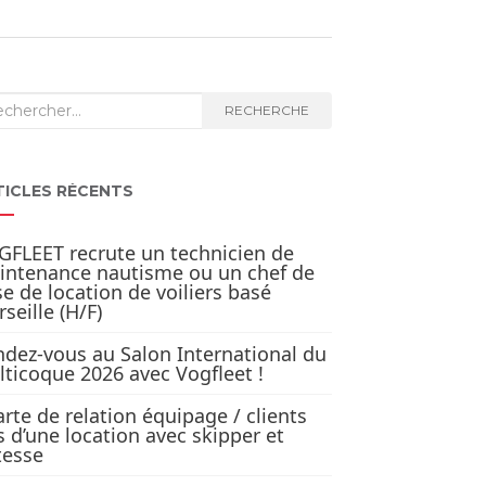
herche
RECHERCHE
TICLES RÉCENTS
FLEET recrute un technicien de
intenance nautisme ou un chef de
e de location de voiliers basé
seille (H/F)
dez-vous au Salon International du
ticoque 2026 avec Vogfleet !
rte de relation équipage / clients
s d’une location avec skipper et
tesse