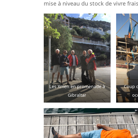
mise à niveau du stock de vivre frai
Les Xmen en promenade à
Coup d
Gibraltar
oc