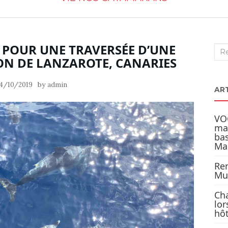
 POUR UNE TRAVERSÉE D’UNE
Rec
ON DE LANZAROTE, CANARIES
:
by
4/10/2019
admin
AR
VOG
ma
bas
Mar
Ren
Mul
Cha
lor
hô