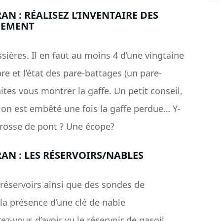
N : RÉALISEZ L’INVENTAIRE DES
PEMENT
ssières. Il en faut au moins 4 d’une vingtaine
e et l’état des pare-battages (un pare-
aites vous montrer la gaffe. Un petit conseil,
on est embêté une fois la gaffe perdue… Y-
brosse de pont ? Une écope?
N : LES RÉSERVOIRS/NABLES
 réservoirs ainsi que des sondes de
la présence d’une clé de nable
z-vous d’avoir vu le réservoir de gasoil,