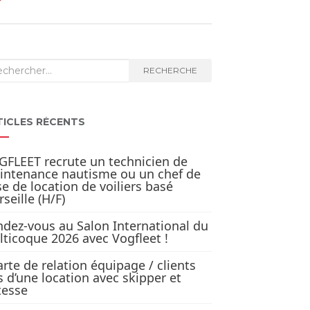
herche
RECHERCHE
TICLES RÉCENTS
FLEET recrute un technicien de
intenance nautisme ou un chef de
e de location de voiliers basé
seille (H/F)
dez-vous au Salon International du
ticoque 2026 avec Vogfleet !
rte de relation équipage / clients
s d’une location avec skipper et
tesse