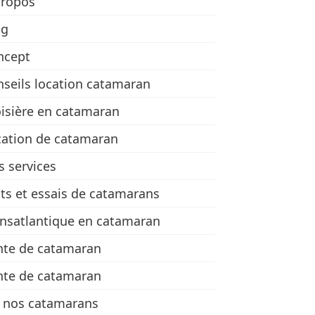
propos
og
ncept
seils location catamaran
isière en catamaran
cation de catamaran
 services
ts et essais de catamarans
nsatlantique en catamaran
nte de catamaran
nte de catamaran
e nos catamarans