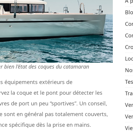
A 
Bl
Co
Con
Cro
Lo
ier bien l’état des coques du catamaran
Nos
Tes
s équipements extérieurs de
rvez la coque et le pont pour détecter les
Tra
es de port un peu “sportives”. Un conseil,
Ve
ne sont en général pas totalement couverts,
Ve
nce spécifique dès la prise en mains.
Vi