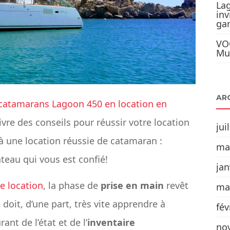
Lag
inv
ga
VO
Mul
AR
catamarans Lagoon 450 en location en
ivre des conseils pour réussir votre location
jui
à une location réussie de catamaran :
ma
teau qui vous est confié!
jan
e location
,​ la phase de ​
prise en main​
revêt
ma
doit, d’une part, très vite apprendre à
fév
nt de l’état et de ​l’
inventaire​
no