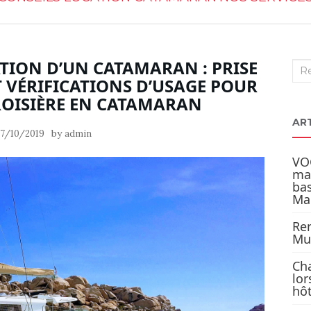
TION D’UN CATAMARAN : PRISE
Rec
T VÉRIFICATIONS D’USAGE POUR
:
ROISIÈRE EN CATAMARAN
AR
by
7/10/2019
admin
VOG
ma
bas
Mar
Ren
Mul
Cha
lor
hô