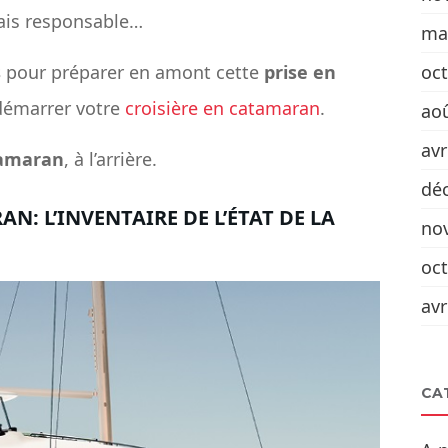
ais responsable…
ma
oc
s
pour préparer en amont cette
prise en
démarrer votre ​
croisière en catamaran
.
ao
avr
amaran
, à l’arrière.
dé
: L’INVENTAIRE DE L’ÉTAT DE LA
no
oc
avr
CA